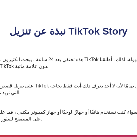
نبذة عن تنزيل TikTok Story
أبسط وأسرع الأدوات في السوق لحفظ قصص TikTok دون علامة مائية.
إلى رابط لقصة TikTok التي تريد تنزيلها بدون علامة مائية.
عن "tiktokio" أو "malecorps.com" على المتصفح للعثور على أدواتنا.