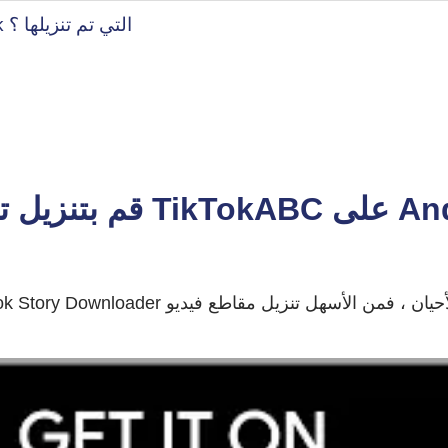
أين سيتم حفظ قصص TikTok التي تم تنزيلها ؟
TikT على Android