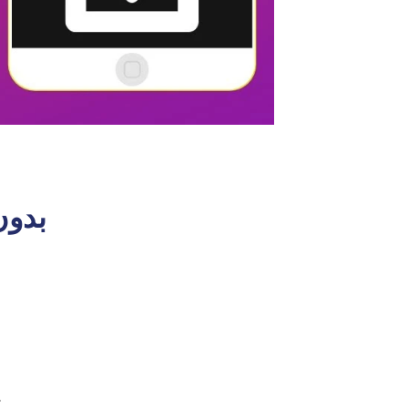
كيفية حفظ
أولاً ، قم بتشغيل تطبيق TikTok. ثم ، اب