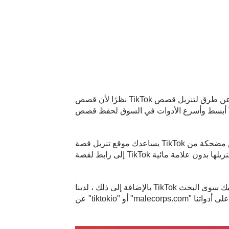
نظرًا لأن قصص TikTok هذه تختفي بعد 24 ساعة ، يبحث الكثيرون عن طرق لتنزيل قصص TikTok بسهولة. لذلك ، أطلقنا TikTok Story Downloader ، وهو أحد
يساعدك موقع تنزيل قصة TikTok على تنزيل قصص مضحكة من TikTok مجانًا وحفظها في معرض أو ملف. إنه مجهول تمامًا لأنه لا أحد يعرف ذلك-أنت فقط بحاجة
بالإضافة إلى ذلك ، لدينا TikTok قصة تنزيل/حفظ متوافق مع جميع الأجهزة. سواء كنت تستخدم هاتفًا أو جهازًا لوحيًا أو جهاز كمبيوتر مكتبي ، فما عليك سوى البحث