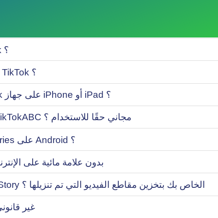
كيفية تنزيل القصة من TikTok ؟
أين يمكنني العثور على قصتي TikTok ؟
هل يمكنني حفظ قصة TikTok على جهاز iPhone أو iPad ؟
هل تنزيل TikTok Story من TikTokABC مجاني حقًا للاستخدام ؟
هل يمكنني تنزيل TikTok Stories على Android ؟
كيفية حفظ قصة TikTok بدون علامة مائية على الإ
هل قام برنامج تنزيل TikTok Story الخاص بك بتخزين مقاطع الفيديو التي تم تنزيلها ؟
هل تنزيل TikTok Stories غير