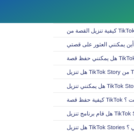
نترنت ؟
 قانوني ؟