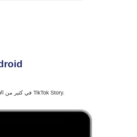
قم بتنزيل تطبيق okABC
إذا كنت تستخدم تطبيق TikTok Story Downloader في كثير من الأحيان ، فمن الأسهل تنزيل مقاطع فيديو TikTok Story.