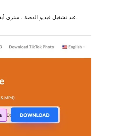
عند تشغيل فيديو القصة ، سترى أيقونة "مشاركة" في الزاوية اليمنى العليا من الشاشة. اضغط عليه واختر "نسخ الرابط" من القائمة المنبثقة.