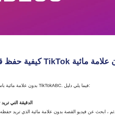
 قصة TikTok بدون علامة مائية
من السهل جدًا تنزيل قصة TikTok بدون علامة مائية باستخدام TikTokABC. فيما يلي دليل:
الخطوة 1: ابحث عن قصة TikTok الدقيقة التي
حث عن فيديو القصة بدون علامة مائية الذي تريد حفظه وتشغيله.