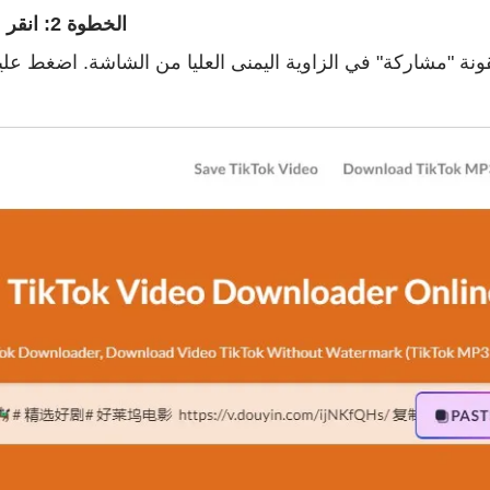
الخطوة 2: انقر على أيقونة "المشاركة" في صفحة القصة