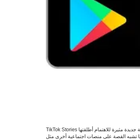
TikTok Stories هي طريقة جديدة مثيرة للاهتمام أطلقتها TikTok للسماح للمستخدمين بمشاركة مقاطع فيديو قصيرة وحلوة مع معجبيهم على TikTok. يمكن أن تصل