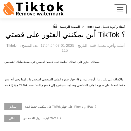
Tiktok-أسئلة وأجوبة تحميل قصة
>
الصفحة الرئيسية
أين يمكنني العثور على قصتي TikTok ؟
Tiktok-أسئلة وأجوبة تحميل قصة
التاريخ：2025-01-07 17:54:54
عدد التصفح：
115
يمكنك العثور على قصتك الخاصة تحت قسم"القصص"في صفحة ملفك الشخصي.
بالإضافة إلى ذلك ، إذا رأيت دائرة زرقاء حول صورة الملف الشخصي لشخص ما ، فهذا يعني أنه نشر
مؤخرًا قصة TikTok. فقط اضغط على صورة الملف الشخصي وستذهب مباشرة إلى قصتهم للمشاهدة.
هل يمكنني حفظ قصة TikTok على جهاز iPhone أو iPad ؟
السابق
كيفية تنزيل القصة من TikTok ؟
التالي