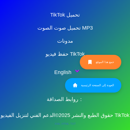
TikTok تحميل
تحميل صوت الصوت MP3
مدونات
حفظ فيديو TikTok
جمع هذا الموقع
English
العودة إلى الصفحة الرئيسية
روابط الصداقة：
حقوق الطبع والنشر 2025©الدعم الفني لتنزيل الفيديو TikTok
XML
HTML
TXT