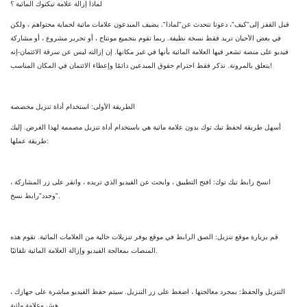
لماذا إزالة علامة تيكتوك المائية ؟
قبل القفز إلى"كيف"، دعونا نتحدث عن"لماذا". يضيف المبدعون علامات مائية لحماية محتواهم ، ولكن
في بعض الأحيان تريد فقط نسخة نظيفة. ربما تقوم بتجميع مونتاج ، أو تحرير مشروع ، أو مشاركة
فيديو على منصة تشعر فيها العلامة المائية بأنها في غير مكانها. إن إزالته ليس عن سرقة الائتمان-إنه
يتعلق بالمرونة. تذكر فقط احترام حقوق المبدعين دائمًا وإعطاء الائتمان في المكان المناسب!
الطريقة الأولى: استخدام أداة تنزيل مخصصة
أسهل طريقة لحفظ تيك توك بدون علامة مائية هي باستخدام أداة تنزيل مصممة لهذا الغرض. إليك
طريقة عملها:
انسخ رابط تيك توك: افتح التطبيق ، وابحث عن الفيديو الذي تريده ، وانقر على زر المشاركة ،
وحدد"رابط نسخ".
قم بزيارة موقع تنزيل: الصق الرابط في موقع يوفر تنزيلات خالية من العلامات المائية. تقوم هذه
المنصات بمعالجة الفيديو وإزالة العلامة المائية تلقائيًا.
التنزيل والحفظ: بمجرد معالجتها ، اضغط على زر التنزيل. سيتم حفظ الفيديو مباشرة على جهازك ،
هش وعلامة مائية.