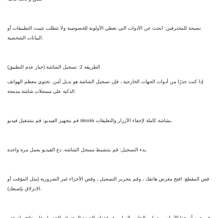
نصيحة للمحترفين: ابحث عن الأدوات التي تعطي الأولوية للخصوصية ولا تتطلب تثبيت التطبيقات أو
البيانات الشخصية.
الطريقة 2: تسجيل الشاشة (خيار عدم التطبيق)
إذا كنت حذرًا من أدوات الجهات الخارجية ، فإن تسجيل الشاشة هو بديل آمن. تحتوي معظم الهواتف
الذكية على مسجلات شاشة مدمجة:
قم بتجهيز الفيديو: قم بتشغيل فيديو tiktokk بشاشة كاملة لإخفاء الأزرار والتعليقات.
بدء التسجيل: قم بتنشيط مسجل الشاشة. دع الفيديو يعمل مرة واحدة.
قص المقطع: افتح معرض هاتفك ، وقم بتحرير التسجيل ، وقص الأجزاء غير الضرورية (مثل المؤقت أو
الانزلاق بإصبعك).
في حين أن هذا الأسلوب يعمل ، الجانب السلبي هو فقدان الجودة المحتملة. للحصول على نتائج واضحة ،