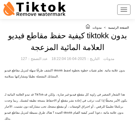
الصفحة الرئيسية
>
مدونات
كيفية حفظ مقاطع فيديو tiktokk بدون
العلامة المائية المزعجة
مدونات
التاريخ：2025-04-16 18:22:04
عدد التصفح：127
اكتشف طرقًا سهلة لتنزيل مقاطع فيديو tiktokk بدون علامة مائية. تعلم تقنيات خطوة بخطوة لحفظ
المشابك المفضلة نظيفًا ومشاركتها بسلاسة.
قد تبدو العلامة المائية لـ TikTok-هذا الشعار الصغير في زاوية كل مقطع فيديو-غير ضارة ، ولكن قد
يكون الأمر محبطًا إذا كنت ترغب في إعادة نشر مقطع أو الاحتفاظ بنسخة نظيفة لنفسك. ربما وجدت
برنامجًا تعليميًا للرقص ، أو اختراق الوصفات ، أو مقطع مضحك تحب مشاركته دون تشتيت. الأخبار
الجيدة ؟ هناك طرق بسيطة لتنزيل مقاطع فيديو tiktokk بدون علامة مائية. دعونا كسر كيفية القيام
بذلك.