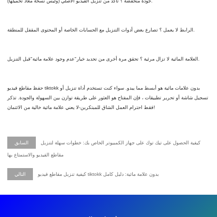
جودة منخفضة ؟ تأكد من تنزيل الفيديو الأصلي (وليس نسخة معاد تحميلها).
الرابط لا يعمل ؟ تصارع بعض أدوات التنزيل مع الحسابات الخاصة أو المحتوى المقفل للمنطقة.
العلامة المائية لا تزال مرئية ؟ تحقق مرة أخرى من تحديد خيار"عدم وجود علامة مائية"قبل التنزيل.
حفظ مقاطع فيديو tiktokk بدون علامات مائية هو أبسط مما يبدو. سواء كنت تستخدم أداة تنزيل أو
تسجيل شاشة أو تحرير تطبيقات ، فإن المفتاح هو العثور على طريقة توازن بين السهولة والجودة. تذكر
فقط احترام العمل الشاق للمبتكرين-لا يعني علامة مائية خالية من الائتمان!
كيفية الحصول على تيك توك على جهاز الكمبيوتر الخاص بك: خطوات سهلة لتنزيل
السابق
مقاطع الفيديو والاستمتاع بها
كيفية تنزيل مقاطع فيديو tiktokk بدون علامة مائية: دليل كامل
التالي