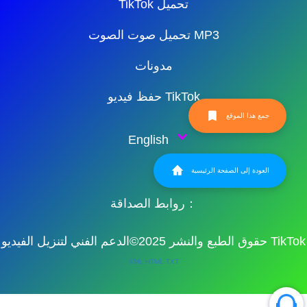
TikTok تحميل
تحميل صوت الصوت MP3
مدونات
حفظ فيديو TikTok
جمع هذا الموقع
English
العودة إلى الصفحة الرئيسية
روابط الصداقة：
حقوق الطبع والنشر 2025©الدعم الفني لتنزيل الفيديو TikTok
XML
HTML
TXT